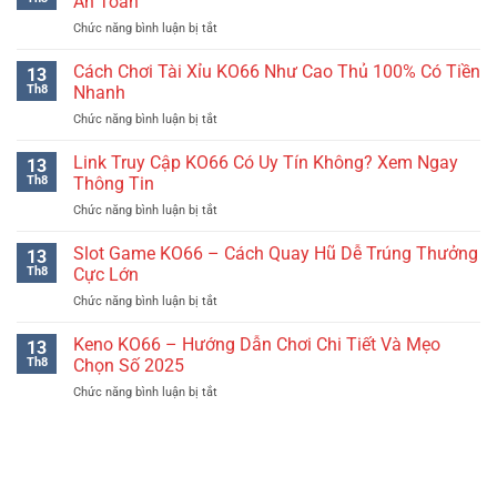
An Toàn
Chức năng bình luận bị tắt
ở
1.1.1.1
–
Cách Chơi Tài Xỉu KO66 Như Cao Thủ 100% Có Tiền
13
Cách
Th8
Nhanh
Vượt
Chức năng bình luận bị tắt
ở
Chặn
Cách
Nhanh
Chơi
Link Truy Cập KO66 Có Uy Tín Không? Xem Ngay
Khi
13
Tài
Vào
Th8
Thông Tin
Xỉu
Max79
Chức năng bình luận bị tắt
ở
KO66
An
Link
Như
Toàn
Truy
Slot Game KO66 – Cách Quay Hũ Dễ Trúng Thưởng
Cao
13
Cập
Thủ
Th8
Cực Lớn
KO66
100%
Chức năng bình luận bị tắt
ở
Có
Có
Slot
Uy
Tiền
Game
Keno KO66 – Hướng Dẫn Chơi Chi Tiết Và Mẹo
Tín
13
Nhanh
KO66
Không?
Th8
Chọn Số 2025
–
Xem
Chức năng bình luận bị tắt
ở
Cách
Ngay
Keno
Quay
Thông
KO66
Hũ
Tin
–
Dễ
Hướng
Trúng
Dẫn
Thưởng