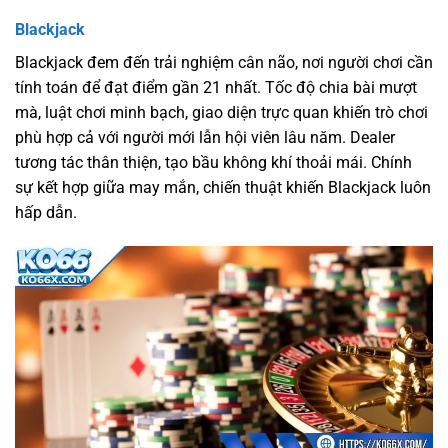
Blackjack
Blackjack đem đến trải nghiệm cân não, nơi người chơi cần
tính toán để đạt điểm gần 21 nhất. Tốc độ chia bài mượt
mà, luật chơi minh bạch, giao diện trực quan khiến trò chơi
phù hợp cả với người mới lẫn hội viên lâu năm. Dealer
tương tác thân thiện, tạo bầu không khí thoải mái. Chính
sự kết hợp giữa may mắn, chiến thuật khiến Blackjack luôn
hấp dẫn.