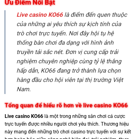
Ưu Điểm Nổi Bật
Live casino KO66
là điểm đến quen thuộc
của những ai yêu thích sự kịch tính của
trò chơi trực tuyến. Nơi đây hội tụ hệ
thống bàn chơi đa dạng với hình ảnh
truyền tải sắc nét. Đơn vị cung cấp trải
nghiệm chuyên nghiệp cùng tỷ lệ thắng
hấp dẫn, KO66 đang trở thành lựa chọn
hàng đầu cho hội viên tại thị trường Việt
Nam.
Tổng quan để hiểu rõ hơn về live casino KO66
Live casino KO66
là một trong những sân chơi cá cược
trực tuyến được nhiều người chơi yêu thích. Thương hiệu
này mang đến những trò chơi casino trực tuyến với sự kết