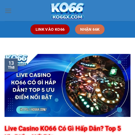
Bỏ
qua
nội
dung
LINK VÀO KO66
NHẬN 66K
13
Th8
Live Casino KO66 Có Gì Hấp Dẫn? Top 5