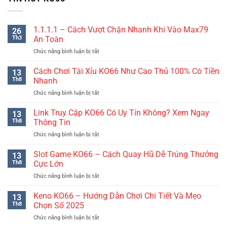
1.1.1.1 – Cách Vượt Chặn Nhanh Khi Vào Max79
26
Th3
An Toàn
Chức năng bình luận bị tắt
ở
1.1.1.1
–
Cách Chơi Tài Xỉu KO66 Như Cao Thủ 100% Có Tiền
13
Cách
Th8
Nhanh
Vượt
Chức năng bình luận bị tắt
ở
Chặn
Cách
Nhanh
Chơi
Link Truy Cập KO66 Có Uy Tín Không? Xem Ngay
Khi
13
Tài
Vào
Th8
Thông Tin
Xỉu
Max79
Chức năng bình luận bị tắt
ở
KO66
An
Link
Như
Toàn
Truy
Slot Game KO66 – Cách Quay Hũ Dễ Trúng Thưởng
Cao
13
Cập
Thủ
Th8
Cực Lớn
KO66
100%
Chức năng bình luận bị tắt
ở
Có
Có
Slot
Uy
Tiền
Game
Keno KO66 – Hướng Dẫn Chơi Chi Tiết Và Mẹo
Tín
13
Nhanh
KO66
Không?
Th8
Chọn Số 2025
–
Xem
Chức năng bình luận bị tắt
ở
Cách
Ngay
Keno