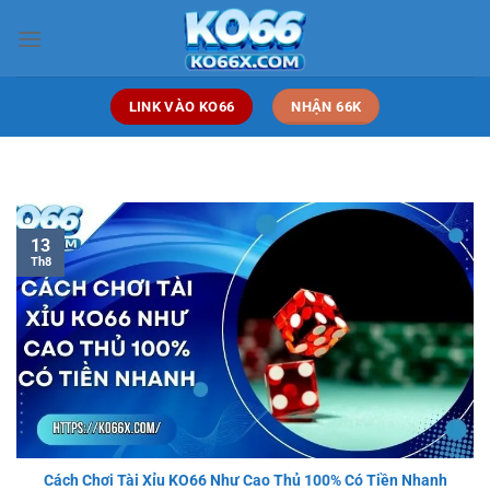
Bỏ
qua
nội
dung
LINK VÀO KO66
NHẬN 66K
13
Th8
Cách Chơi Tài Xỉu KO66 Như Cao Thủ 100% Có Tiền Nhanh