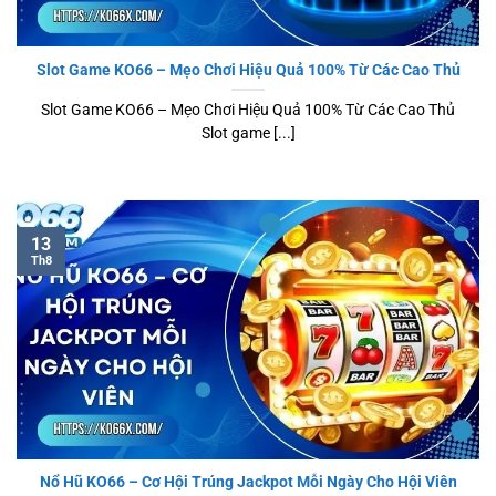
Slot Game KO66 – Mẹo Chơi Hiệu Quả 100% Từ Các Cao Thủ
Slot Game KO66 – Mẹo Chơi Hiệu Quả 100% Từ Các Cao Thủ
Slot game [...]
13
Th8
Nổ Hũ KO66 – Cơ Hội Trúng Jackpot Mỗi Ngày Cho Hội Viên