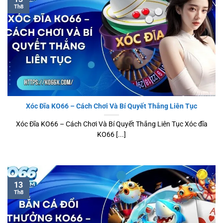
Th8
Xóc Đĩa KO66 – Cách Chơi Và Bí Quyết Thắng Liên Tục
Xóc Đĩa KO66 – Cách Chơi Và Bí Quyết Thắng Liên Tục Xóc đĩa
KO66 [...]
13
Th8