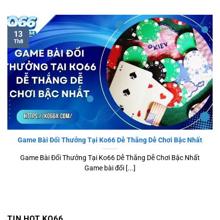
13
Th8
Game Bài Đổi Thưởng Tại Ko66 Dễ Thắng Dễ Chơi Bậc Nhất
Game Bài Đổi Thưởng Tại Ko66 Dễ Thắng Dễ Chơi Bậc Nhất
Game bài đổi [...]
TIN HOT KO66