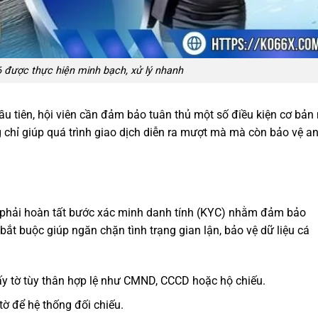
6 được thực hiện minh bạch, xử lý nhanh
u tiên, hội viên cần đảm bảo tuân thủ một số điều kiện cơ bản
 chỉ giúp quá trình giao dịch diễn ra mượt mà mà còn bảo vệ a
n phải hoàn tất bước xác minh danh tính (KYC) nhằm đảm bảo
bắt buộc giúp ngăn chặn tình trạng gian lận, bảo vệ dữ liệu cá
ấy tờ tùy thân hợp lệ như CMND, CCCD hoặc hộ chiếu.
ờ để hệ thống đối chiếu.