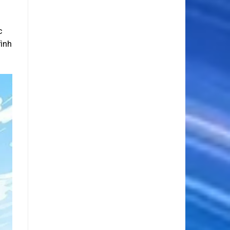
Chọn
Số
2025
c
rình