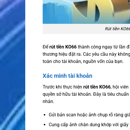
Rút tiền KO6
Để
rút tiền KO66
thành công ngay từ lần đầ
thương hiệu đặt ra. Các yêu cầu này không
toàn cho tài khoản, nguồn vốn của bạn.
Xác minh tài khoản
Trước khi thực hiện
rút tiền KO66
, hội viê
quyền sở hữu tài khoản. Đây là tiêu chuẩn 
nhân.
Gửi bản scan hoặc ảnh chụp rõ ràng gi
Cung cấp ảnh chân dung khớp với giấy t