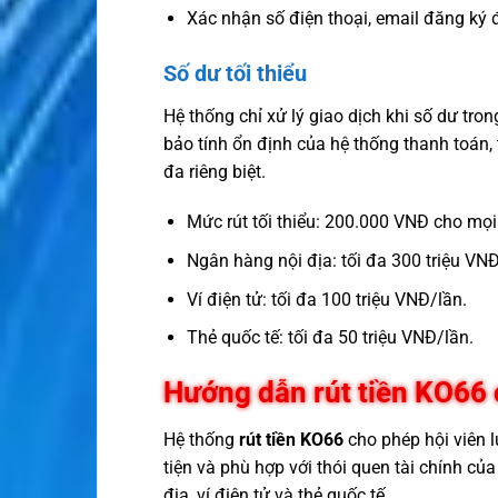
Xác nhận số điện thoại, email đăng ký đ
Số dư tối thiểu
Hệ thống chỉ xử lý giao dịch khi số dư tro
bảo tính ổn định của hệ thống thanh toán, 
đa riêng biệt.
Mức rút tối thiểu: 200.000 VNĐ cho mọ
Ngân hàng nội địa: tối đa 300 triệu VNĐ
Ví điện tử: tối đa 100 triệu VNĐ/lần.
Thẻ quốc tế: tối đa 50 triệu VNĐ/lần.
Hướng dẫn rút tiền KO66 c
Hệ thống
rút tiền KO66
cho phép hội viên 
tiện và phù hợp với thói quen tài chính 
địa, ví điện tử và thẻ quốc tế.