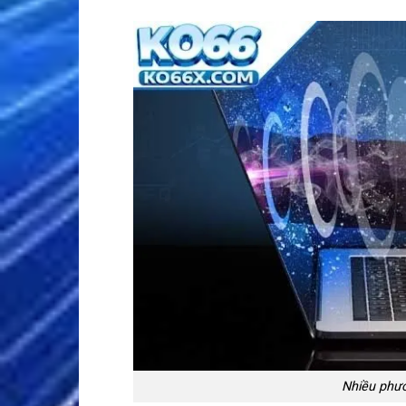
Nhiều phươ