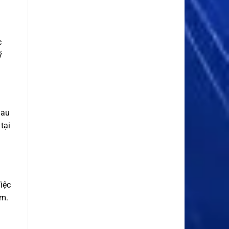
c
ỹ
Sau
tại
iệc
ệm.