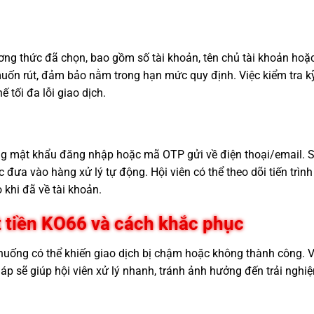
ơng thức đã chọn, bao gồm số tài khoản, tên chủ tài khoản hoặ
 muốn rút, đảm bảo nằm trong hạn mức quy định. Việc kiểm tra k
ế tối đa lỗi giao dịch.
ằng mật khẩu đăng nhập hoặc mã OTP gửi về điện thoại/email. 
đưa vào hàng xử lý tự động. Hội viên có thể theo dõi tiến trình 
 khi đã về tài khoản.
t tiền KO66 và cách khắc phục
 huống có thể khiến giao dịch bị chậm hoặc không thành công. V
p sẽ giúp hội viên xử lý nhanh, tránh ảnh hưởng đến trải nghi