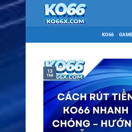
Bỏ
qua
nội
dung
KO66
GAME
13
Th8