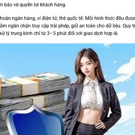
ằm bảo vệ quyền lợi khách hàng.
oản ngân hàng, ví điện tử, thẻ quốc tế. Mỗi hình thức đều đượ
m ngăn chặn truy cập trái phép, giữ an toàn cho dữ liệu. Quy t
ử lý trung bình chỉ từ 3–5 phút đối với giao dịch hợp lệ.